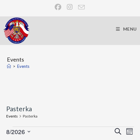
MENU
Events
>
Events
Pasterka
Events
Pasterka
E
8/2026
E
S
M
e
v
S
v
o